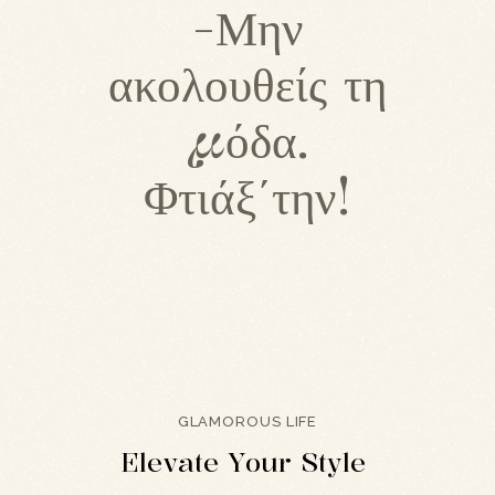
-Μην
ακολουθείς τη
μόδα.
Φτιάξ΄την!
GLAMOROUS LIFE
E
l
e
v
a
t
e
Y
o
u
r
S
t
y
l
e