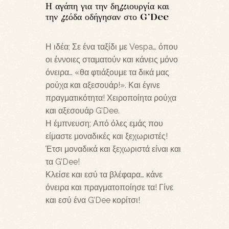
Η αγάπη για την δημιουργία και
την μόδα οδήγησαν στο G’Dee
Η ιδέα; Σε ένα ταξίδι με Vespa… όπου
οι έννοιες σταματούν και κάνεις μόνο
όνειρα… «θα φτιάξουμε τα δικά μας
ρούχα και αξεσουάρ!». Και έγινε
πραγματικότητα! Χειροποίητα ρούχα
και αξεσουάρ G’Dee.
Η έμπνευση; Από όλες εμάς που
είμαστε μοναδικές και ξεχωριστές!
Έτσι μοναδικά και ξεχωριστά είναι και
τα G’Dee!
Κλείσε και εσύ τα βλέφαρα… κάνε
όνειρα και πραγματοποίησε τα! Γίνε
και εσύ ένα G’Dee κορίτσι!