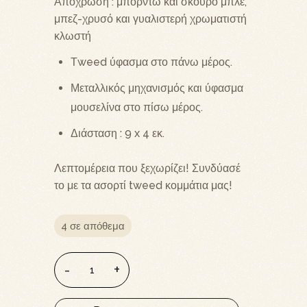
Απόχρωση : μπορντώ και σκούρο μπλε,
μπεζ-χρυσό και γυαλιστερή χρωματιστή
κλωστή
Τweed ύφασμα στο πάνω μέρος.
Μεταλλικός μηχανισμός και ύφασμα
μουσελίνα στο πίσω μέρος.
Διάσταση : 9 x 4 εκ.
Λεπτομέρεια που ξεχωρίζει! Συνδύασέ
το με τα ασορτί tweed κομμάτια μας!
4 σε απόθεμα