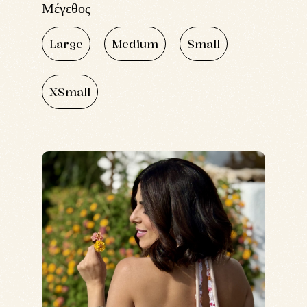
Μέγεθος
Large
Medium
Small
XSmall