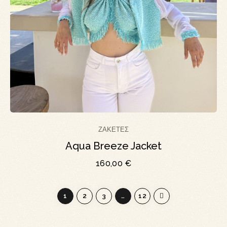
ΖΑΚΈΤΕΣ
Aqua Breeze Jacket
160,00
€
1
2
3
…
12