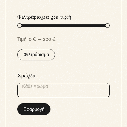
Φιλτράρισμα με τιμή
Τιμή:
0 €
—
200 €
Φιλτράρισμα
Χρώμα
Εφαρμογή