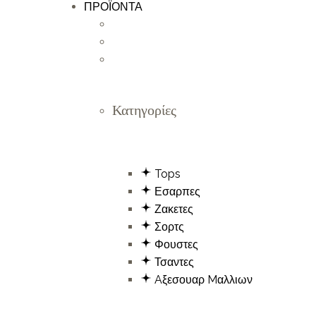
ΠΡΟΪΟΝΤΑ
Κατηγορίες
Tops
Εσαρπες
Ζακετες
Σορτς
Φουστες
Τσαντες
Aξεσουαρ Mαλλιων