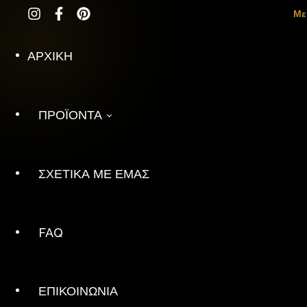
Φουστες
Frozen
Με
Τσαντες
Boheme
ΑΡΧΙΚΗ
Aξεσουαρ Mαλλιων
G'Dee 
ΠΡΟΪΟΝΤΑ
ΣΧΕΤΙΚΑ ΜΕ ΕΜΑΣ
Κατηγορίες
ΕΜΕΙΣ 
Tops
Levand
FAQ
Εσαρπες
Ink Gl
Ζακετες
Candy S
ΕΠΙΚΟΙΝΩΝΙΑ