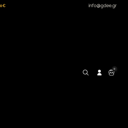
info@gdee.gr
00€
0