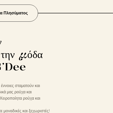
δα Πλησύματος
ν
 την μόδα
G’Dee
ι έννοιες σταματούν και
δικά μας ρούχα και
 Χειροποίητα ρούχα και
ε μοναδικές και ξεχωριστές!