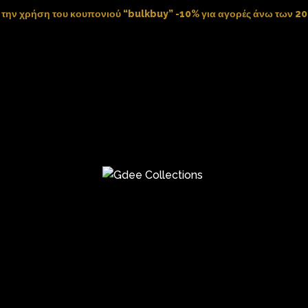
 Lemons Clutch Bag
 την χρήση του κουπονιού “bulkbuy” -10% για αγορές άνω των 2
 Scrunchies
Giftcard
ΠΡΟΤΕΙΝΟΥΜΕ
a Floral Fringes Top
aze Shorts
parkle Maxi Skirt