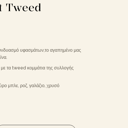
ht Tweed
 συνδυασμό υφασμάτων,το αγαπημένο μας
ίνα.
ς με τα tweed κομμάτια της συλλογής
ρο μπλε, ροζ, γαλάζιο, χρυσό