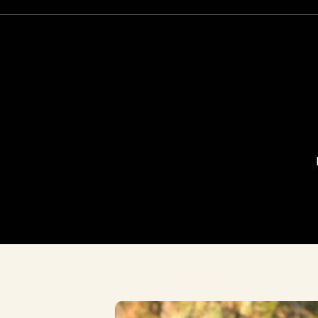
Σορτς
Aperol
Φουστες
Frozen
Τσαντες
Boheme
Aξεσουαρ Mαλλιων
G'Dee 