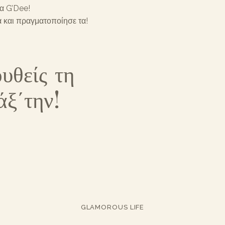
τα G’Dee!
α και πραγματοποίησε τα!
υθείς τη
άξ΄την!
GLAMOROUS LIFE