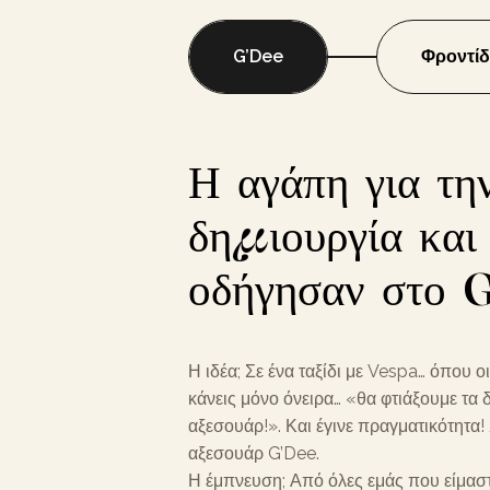
G’Dee
Φροντί
Η αγάπη για τη
δημιουργία και
οδήγησαν στο 
Η ιδέα; Σε ένα ταξίδι με Vespa… όπου ο
κάνεις μόνο όνειρα… «θα φτιάξουμε τα 
αξεσουάρ!». Και έγινε πραγματικότητα!
αξεσουάρ G’Dee.
Η έμπνευση; Από όλες εμάς που είμαστ