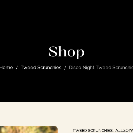
 Spritz Jacket
 Lemons Clutch Bag
 Scrunchies
Giftcard
Shop
Home
Tweed Scrunchies
Disco Night Tweed Scrunchi
TWEED SCRUNCHIES
ΑΞΕΣΟΥ
,