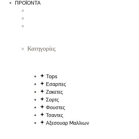
ΠΡΟΪΟΝΤΑ
Κατηγορίες
Tops
Εσαρπες
Ζακετες
Σορτς
Φουστες
Τσαντες
Aξεσουαρ Mαλλιων