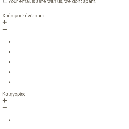
Your email is safe with us, we dont spam.
Privacy
Policy
Χρήσιμοι Σύνδεσμοι
ΑΡΧΙΚΗ
ΠΡΟΪΟΝΤΑ
ΣΧΕΤΙΚΑ ΜΕ ΕΜΑΣ
FAQ
ΕΠΙΚΟΙΝΩΝΙΑ
Κατηγορίες
TOPS