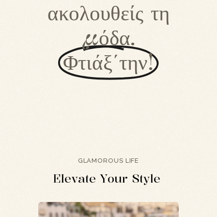
ακολουθείς τη
μόδα.
Φτιάξ΄την!
GLAMOROUS LIFE
E
l
e
v
a
t
e
Y
o
u
r
S
t
y
l
e