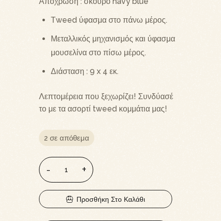
Απόχρωση : σκούρο navy blue
Τweed ύφασμα στο πάνω μέρος.
Μεταλλικός μηχανισμός και ύφασμα
μουσελίνα στο πίσω μέρος.
Διάσταση : 9 x 4 εκ.
Λεπτομέρεια που ξεχωρίζει! Συνδύασέ
το με τα ασορτί tweed κομμάτια μας!
2 σε απόθεμα
Προσθήκη Στο Καλάθι