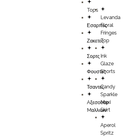
Tops
Levanda
Floral
Εσαρπες
Fringes
Top
Ζακετες
Ink
Σορτς
Glaze
Shorts
Φουστες
Candy
Τσαντες
Sparkle
Maxi
Aξεσουαρ
Skirt
Mαλλιων
Aperol
Spritz