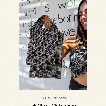
ΤΣΆΝΤΕΣ
ΦΆΚΕΛΟΙ
,
Ink Glaze Clutch Bag