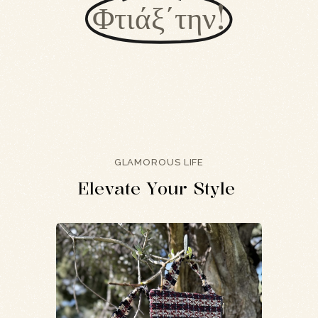
Φτιάξ΄την!
GLAMOROUS LIFE
E
l
e
v
a
t
e
Y
o
u
r
S
t
y
l
e